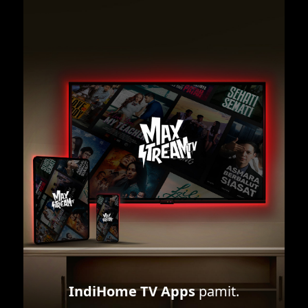
IndiHome TV Apps
pamit.