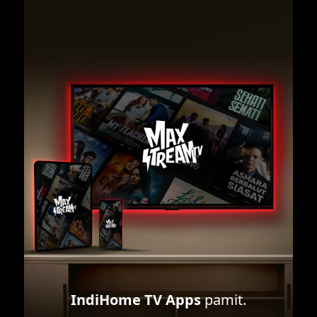
IndiHome TV Apps
pamit.