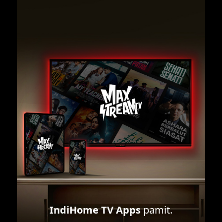
IndiHome TV Apps
pamit.