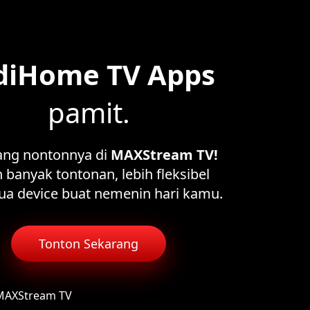
diHome TV Apps
pamit.
ang nontonnya di
MAXStream TV!
 banyak tontonan, lebih fleksibel
ua device buat nemenin hari kamu.
Tonton Sekarang
 MAXStream TV