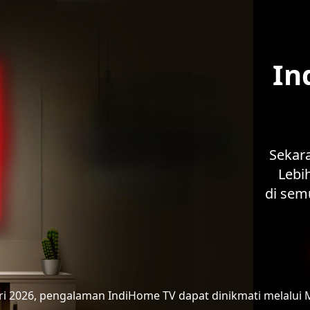
In
Sekar
Lebih
di sem
ari 2026, pengalaman IndiHome TV
dapat dinikmati melalui