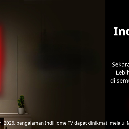
In
Sekar
Lebih
di sem
ari 2026, pengalaman IndiHome TV
dapat dinikmati melalui