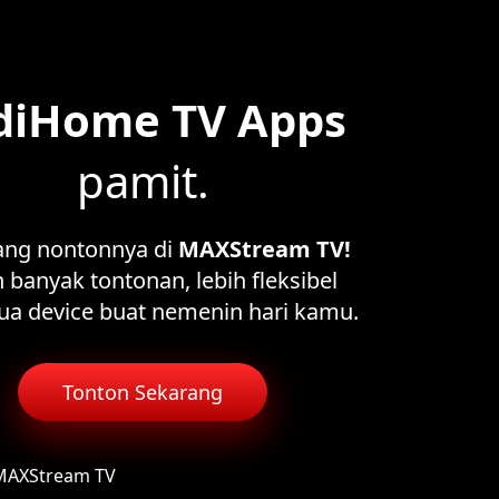
diHome TV Apps
pamit.
ang nontonnya di
MAXStream TV!
 banyak tontonan, lebih fleksibel
ua device buat nemenin hari kamu.
Tonton Sekarang
 MAXStream TV