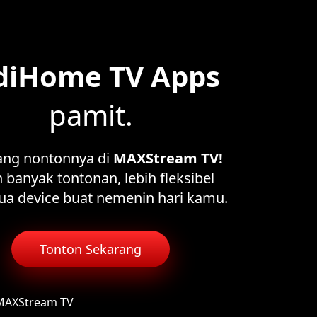
diHome TV Apps
pamit.
ang nontonnya di
MAXStream TV!
 banyak tontonan, lebih fleksibel
ua device buat nemenin hari kamu.
Tonton Sekarang
 MAXStream TV