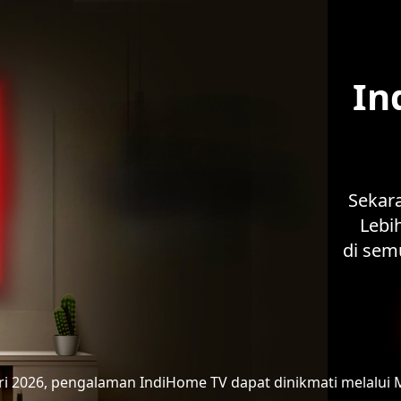
In
Sekar
Lebih
di sem
ari 2026, pengalaman IndiHome TV
dapat dinikmati melalui