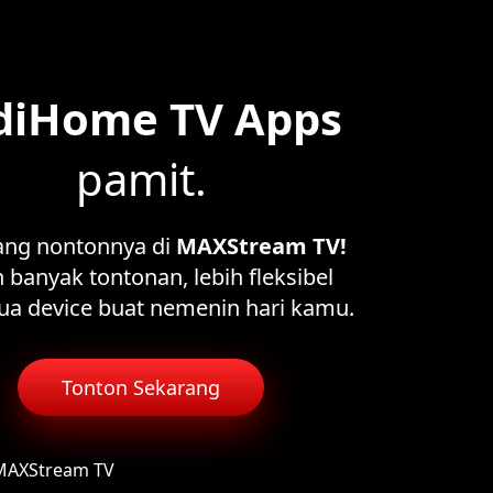
diHome TV Apps
pamit.
ang nontonnya di
MAXStream TV!
 banyak tontonan, lebih fleksibel
ua device buat nemenin hari kamu.
Tonton Sekarang
 MAXStream TV