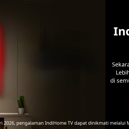
In
Sekar
Lebih
di sem
ari 2026, pengalaman IndiHome TV
dapat dinikmati melalui