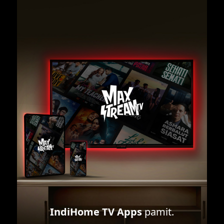
IndiHome TV Apps
pamit.