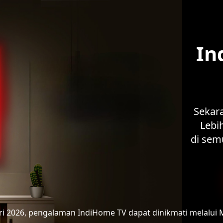
In
Sekar
Lebih
di sem
ari 2026, pengalaman IndiHome TV
dapat dinikmati melalui