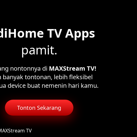
diHome TV Apps
pamit.
ang nontonnya di
MAXStream TV!
 banyak tontonan, lebih fleksibel
ua device buat nemenin hari kamu.
Tonton Sekarang
 MAXStream TV