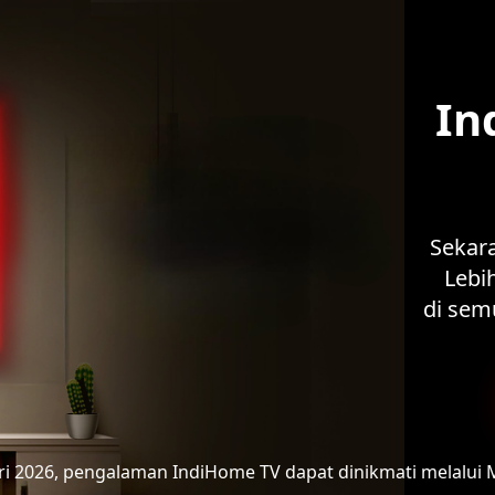
In
Sekar
Lebih
di sem
ari 2026, pengalaman IndiHome TV
dapat dinikmati melalui