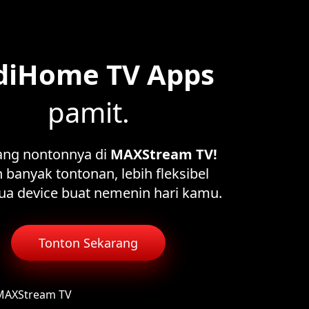
diHome TV Apps
pamit.
ang nontonnya di
MAXStream TV!
 banyak tontonan, lebih fleksibel
ua device buat nemenin hari kamu.
Tonton Sekarang
 MAXStream TV