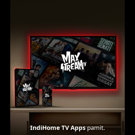
IndiHome TV Apps
pamit.