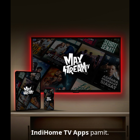
IndiHome TV Apps
pamit.