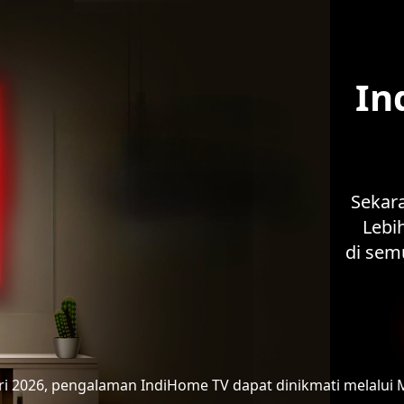
In
Sekar
Lebih
di sem
ari 2026, pengalaman IndiHome TV
dapat dinikmati melalui