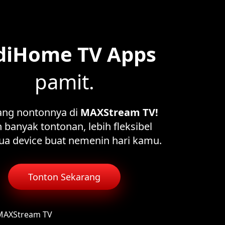
diHome TV Apps
pamit.
ang nontonnya di
MAXStream TV!
 banyak tontonan, lebih fleksibel
ua device buat nemenin hari kamu.
Tonton Sekarang
 MAXStream TV