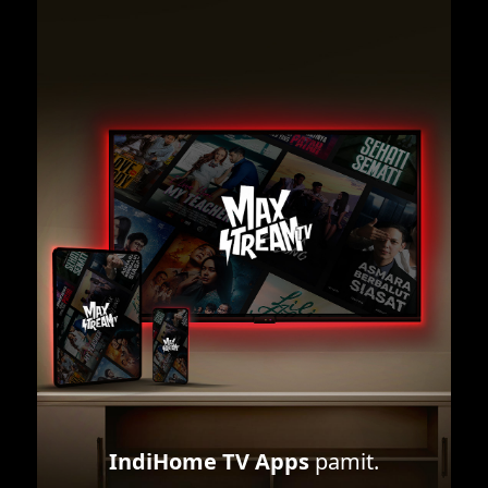
IndiHome TV Apps
pamit.