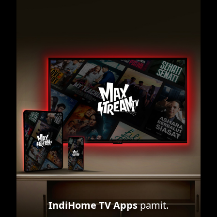
IndiHome TV Apps
pamit.