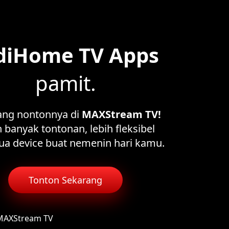
diHome TV Apps
pamit.
ang nontonnya di
MAXStream TV!
 banyak tontonan, lebih fleksibel
ua device buat nemenin hari kamu.
Tonton Sekarang
 MAXStream TV