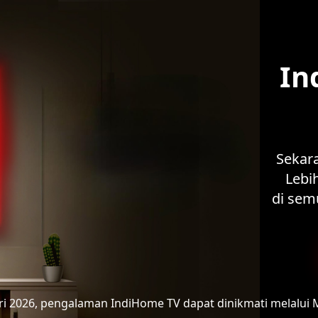
In
Sekar
Lebih
di sem
ari 2026, pengalaman IndiHome TV
dapat dinikmati melalui