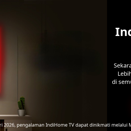
In
Sekar
Lebih
di sem
ari 2026, pengalaman IndiHome TV
dapat dinikmati melalui