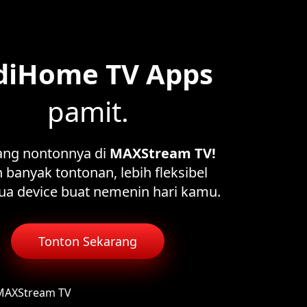
diHome TV Apps
pamit.
ang nontonnya di
MAXStream TV!
 banyak tontonan, lebih fleksibel
ua device buat nemenin hari kamu.
Tonton Sekarang
 MAXStream TV