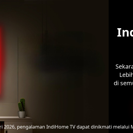
In
Sekar
Lebih
di sem
ari 2026, pengalaman IndiHome TV
dapat dinikmati melalui