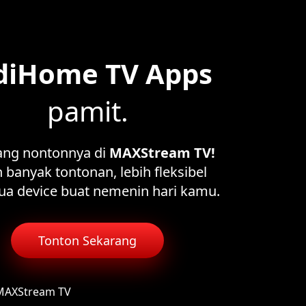
diHome TV Apps
pamit.
ang nontonnya di
MAXStream TV!
 banyak tontonan, lebih fleksibel
ua device buat nemenin hari kamu.
Tonton Sekarang
 MAXStream TV