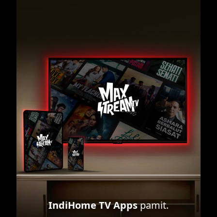
IndiHome TV Apps
pamit.