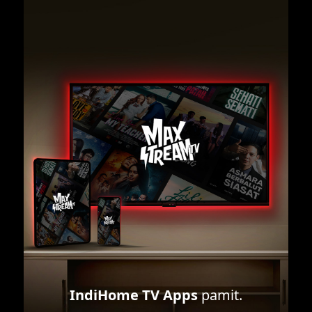
IndiHome TV Apps
pamit.