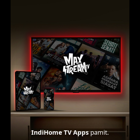
IndiHome TV Apps
pamit.