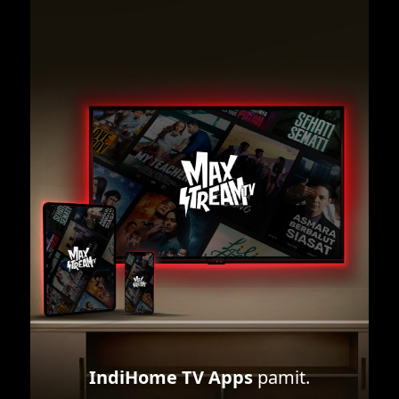
IndiHome TV Apps
pamit.