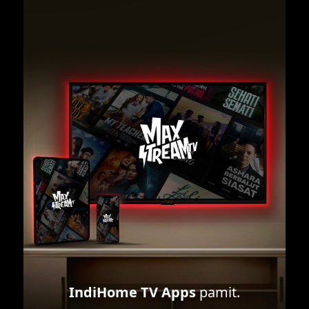
IndiHome TV Apps
pamit.