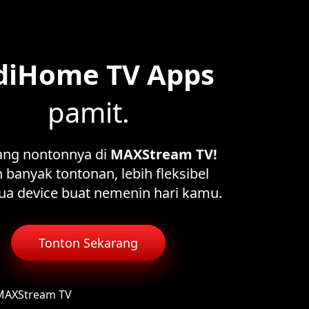
diHome TV Apps
pamit.
ang nontonnya di
MAXStream TV!
 banyak tontonan, lebih fleksibel
ua device buat nemenin hari kamu.
Tonton Sekarang
 MAXStream TV