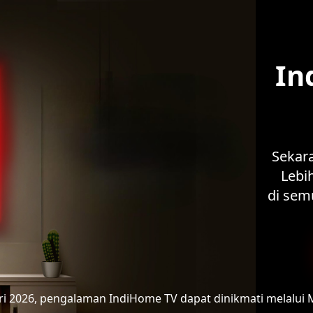
In
Sekar
Lebih
di sem
ari 2026, pengalaman IndiHome TV
dapat dinikmati melalui