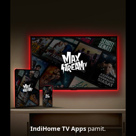
IndiHome TV Apps
pamit.