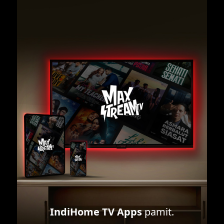
IndiHome TV Apps
pamit.