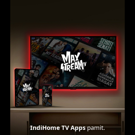
IndiHome TV Apps
pamit.