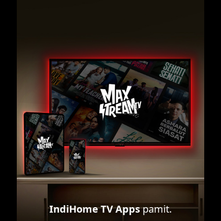
IndiHome TV Apps
pamit.