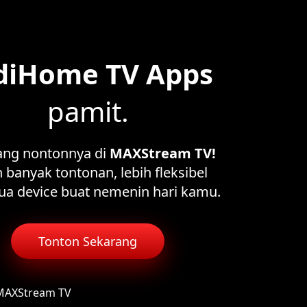
diHome TV Apps
pamit.
ang nontonnya di
MAXStream TV!
 banyak tontonan, lebih fleksibel
ua device buat nemenin hari kamu.
Tonton Sekarang
 MAXStream TV