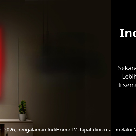
In
Sekar
Lebih
di sem
ari 2026, pengalaman IndiHome TV
dapat dinikmati melalui