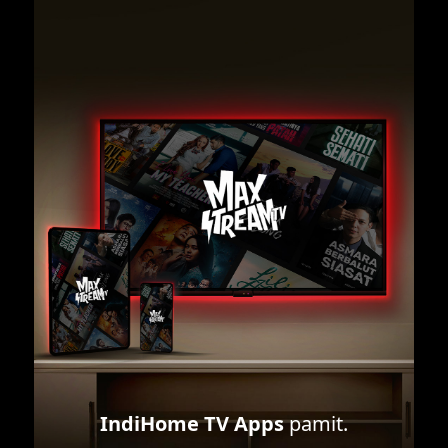
IndiHome TV Apps
pamit.