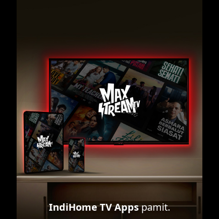
IndiHome TV Apps
pamit.