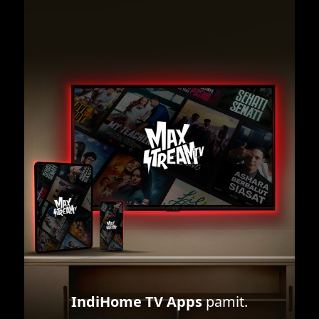
IndiHome TV Apps
pamit.