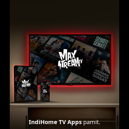
IndiHome TV Apps
pamit.