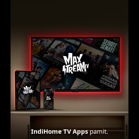
IndiHome TV Apps
pamit.