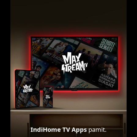
IndiHome TV Apps
pamit.