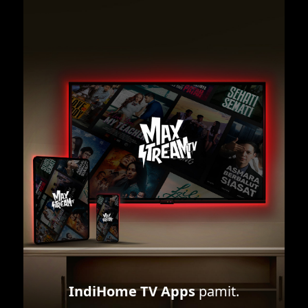
IndiHome TV Apps
pamit.