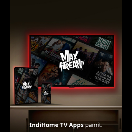
IndiHome TV Apps
pamit.