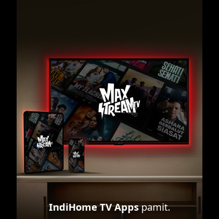
IndiHome TV Apps
pamit.