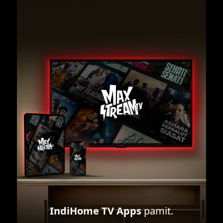
IndiHome TV Apps
pamit.