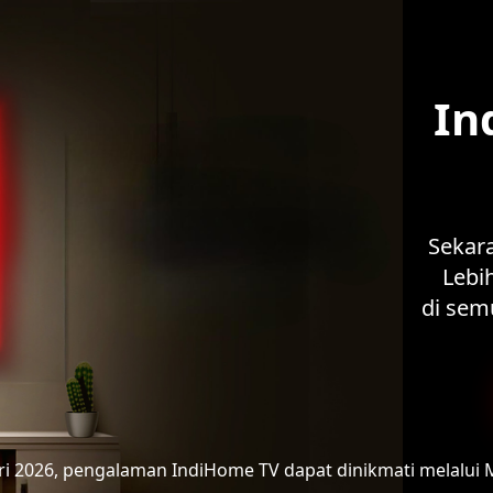
In
Sekar
Lebih
di sem
ari 2026, pengalaman IndiHome TV
dapat dinikmati melalui