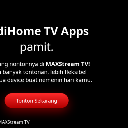
diHome TV Apps
pamit.
ang nontonnya di
MAXStream TV!
 banyak tontonan, lebih fleksibel
ua device buat nemenin hari kamu.
Tonton Sekarang
 MAXStream TV