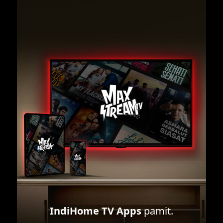
IndiHome TV Apps
pamit.