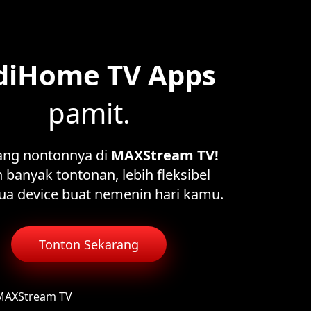
diHome TV Apps
pamit.
ang nontonnya di
MAXStream TV!
 banyak tontonan, lebih fleksibel
ua device buat nemenin hari kamu.
Tonton Sekarang
 MAXStream TV