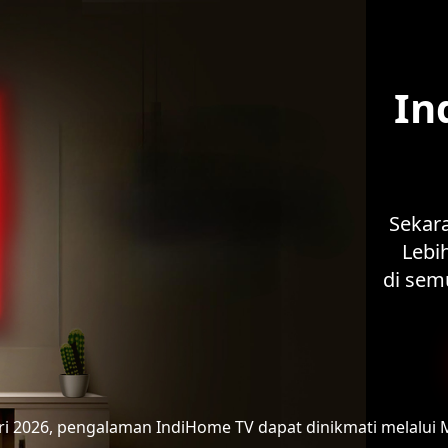
In
Sekar
Lebih
di sem
ari 2026, pengalaman IndiHome TV
dapat dinikmati melalui