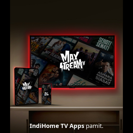
IndiHome TV Apps
pamit.