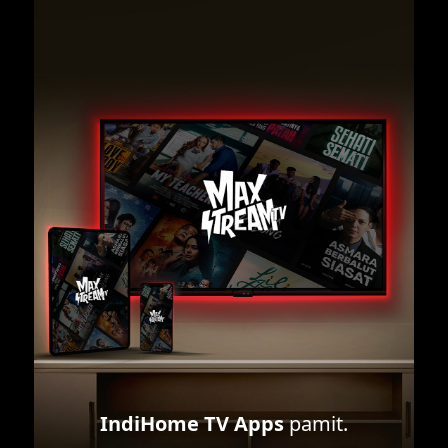
IndiHome TV Apps
pamit.