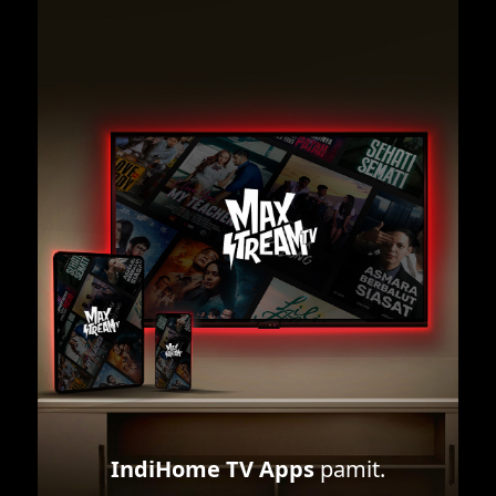
IndiHome TV Apps
pamit.