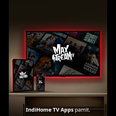
IndiHome TV Apps
pamit.