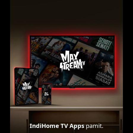
IndiHome TV Apps
pamit.