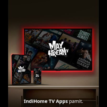
IndiHome TV Apps
pamit.