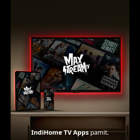
IndiHome TV Apps
pamit.