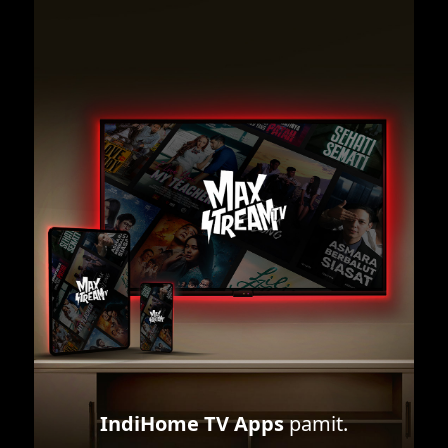
IndiHome TV Apps
pamit.